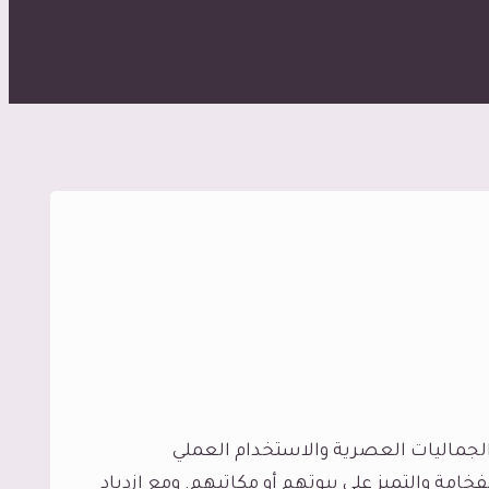
 الجماليات العصرية والاستخدام العملي
امة والتميز على بيوتهم أو مكاتبهم. ومع ازدياد