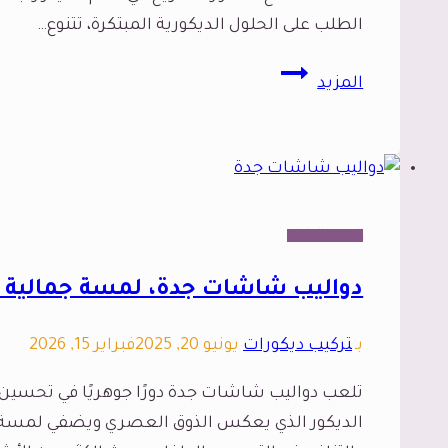
الطلب على الحلول الديكورية المبتكرة، تتنوع…
حواجز
المزيد
بارتشن
جدة،
دليلك
الشامل
لاختيار
الديكور الداخلي
أفضل
فواصل
دواليب شاشات جدة، لمسة جمالية 
بارتشن
خشب
بـ
تركيب ديكورات
يونيو 20, 2025
فبراير 15, 2026
جدة
تلعب دواليب شاشات جدة دورًا جوهريًا في تحسين جم
الديكور الذي يعكس الذوق العصري ويضفي لمسة من