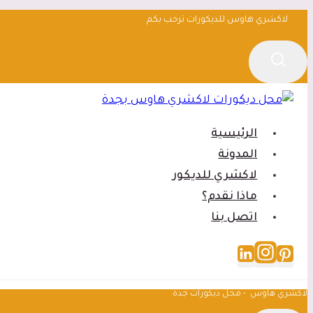
التجاوز
لاكشري هاوس للديكورات ترحب بكم
إلى
المحتوى
الرئيسية
المدونة
لاكشري للديكور
ماذا نقدم؟
اتصل بنا
لاكشري هاوس - محل ديكورات جدة.