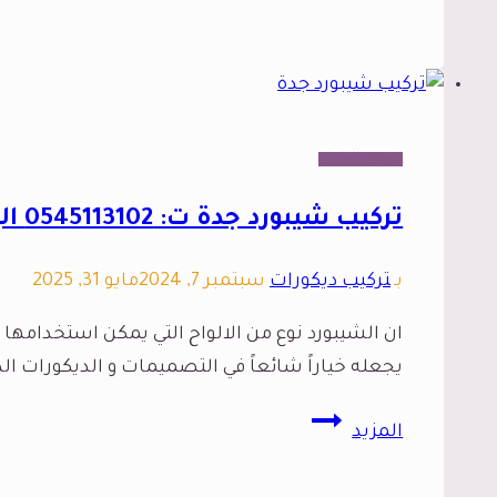
خشب
جدارية
جدة
،
مع
الديكور الداخلي
تفصيل
رفوف
تركيب شيبورد جدة ت: 0545113102 الوان بديل الشيبورد جده
خشب
بجدة
بـ
تركيب ديكورات
سبتمبر 7, 2024
مايو 31, 2025
في
ان الشيبورد نوع من الالواح التي يمكن استخدامها 
أسرع
يجعله خياراً شائعاً في التصميمات و الديكورات ال
وقت
ممكن
تركيب
المزيد
شيبورد
جدة