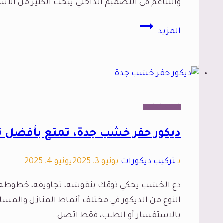
والتناغم في التصميم الداخلي.يبحث الكثير من ال
دواليب
المزيد
شاشات
جدة،
لمسة
جمالية
و
الديكور الداخلي
وظيفية
مع
ديكور حفر خشب جدة، تمتع بأفضل ت
رفوف
شاشات
بـ
تركيب ديكورات
يونيو 3, 2025
يونيو 4, 2025
جدة
دع الخشب يحكي ذوقك بنقوشه، تجاويفه، خطوطه ا
النوع من الديكور في مختلف أنماط المنازل والمسا
بالاستفسار أو الطلب، فقط اتصل…