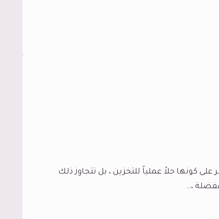
لى كونها حلاً عملياً للتخزين ، بل تتجاوز ذلك
فضلة ،…