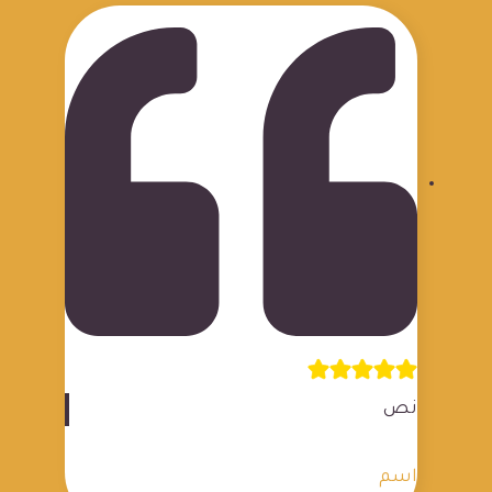
نص
اسم