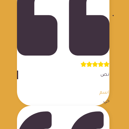
نص
اسم
حي