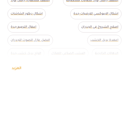
اسقف جبس بورد للصالات مستطيلة
اسقف مستعارة جبس بورد
اشكال الايبوكسي للارضيات جدة
اشكال ديكور الشاشات
اصلاح الشروخ في الجدران
اعمال الترميم جدة
اعمدة بديل الخشب
افضل عازل للصوت للجدران
الدهانات الخارجية
العشب الصناعي للمنازل
الواح بديل خشب جدة
الواح عازل صوت جدة
بديل الخشب ابيض جدة
المزيد
بديل الخشب جدران
بديل الخشب ٦ متر جدة
بديل خشب داخلي جدة
بويه ودهانات شقق
تركيب دواليب شاشات
تركيب عازل مائي للسطح
ترميم تشققات الجدران
ترميم واجهات جدة
تشكيلات ورق جدران جدة