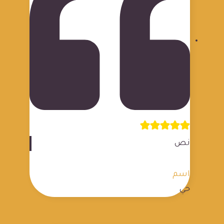
نص
اسم
حي