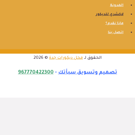
المدونة
لاكشري للديكور
ماذا نقدم؟
اتصل بنا
الحقوق لـ
محل ديكورات جدة
© 2026
تصميم وتسويق سبأتك
-
967770422300
الرئيسية