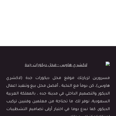
تصميم العشب الصناعي في جده
تنسيق حدائق عشب صناعي
جبس اسقف مجالس جدة
جبس بورد شاشات جدة
جدران عازلة للصوت جدة
جدران عشب صناعي بجده
حواجز ديكور للصالات
خشب حفر جدران غرف نوم
خشب حفر للجدران جدة
خلفيات شاشات جدة
خلفيات شاشات خشب جدة
دهانات حوائط جدة
دهان ارضيات ايبوكسي جدة
دهان خارجي جدة
مسرورين لزيارتك موقع محل ديكورات جدة (لاكشري
هاوس)، كن دوماَ مع النخبة ، أفضل محل بيع وتنفيذ اعمال
دهان عازل مائي للاسطح
ديكورات اسقف مستعارة
الديكور والتصميم الداخلي في مدينة جده ، بالمملكة العربية
ديكور اسقف جبس بورد جدة
ديكور ركن كوفي
ديكور شاشه جدة
السعودية، نوفر لك ما تحتاجة من معلمين وفنيين تركيب
الديكور، كما نبدع دوما في اختيار أرقى تصاميم التشطيبات
رفوف خشب ديكور
رفوف شاشات جدة
عازل صوت للغرف جدة