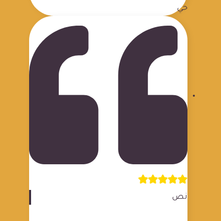
حي
نص