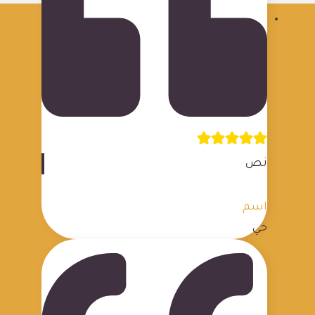
نص
اسم
حي