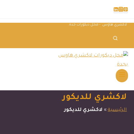
لاكشري هاوس - محل ديكورات جدة.
لاكشري للديكور
الرئيسية
»
لاكشري للديكور