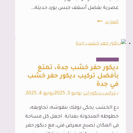
عصرية بفضل أسقف جبس بورد حديثة،…
تركيب
المزيد
اسقف
جبس
جدة،
جمال
الديكور الداخلي
و
ديكور حفر خشب جدة، تمتع
فخامة
بأفضل تركيب ديكور حفر خشب
في جدة
لكل
اشكال
بـ
تركيب ديكورات
يونيو 3, 2025
يونيو 4, 2025
جبس
دع الخشب يحكي ذوقك بنقوشه، تجاويفه،
بورد
خطوطه المنحوتة بعناية. اجعل كل مساحة
اسقف
في المكان تصبح معرض فني، مع ديكور حفر
جدة