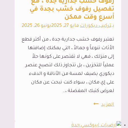
رفوف خشب جدارية جدة ، مع
خدمة
تفصيل رفوف خشب بجدة في
أسرع وقت ممكن
احترافية
جداً
بـ
تركيب ديكورات
مايو 27, 2025
يونيو 26, 2025
لاسيما
تعتبر رفوف خشب جدارية جدة ، من أكثر قطع
اننا
الأثاث تنوعاً و جمالاً ، التي يمكنك إضافتها
نقوم
إلى منزلك ، فهي لا تقتصر على كونها حلاً
بعمل
عملياً للتخزين ، بل تتجاوز ذلك لتصبح عنصر
جدران
ديكوري يضيف لمسة من الأناقة و الدفء
عازلة
على إي مكان ، سواء كنت تبحث عن مكان
للصوت
لعرض كتبك المفضلة ،…
بجدة
رفوف
المزيد
خشب
جدارية