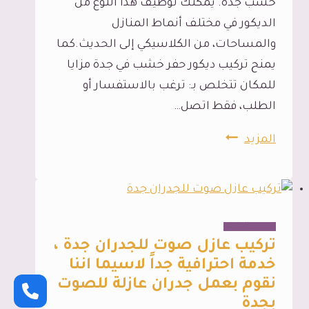
خشب جدة. يمكنك توظيف هذا النوع من
الديكور في مختلف أنماط المنازل
والمساحات، من الكلاسيكي إلى الحديث.كما
يمنح تركيب ديكور حفر خشب في جدة مزايا
للمكان تتخلص بـ: ترغب بالاستفسار أو
الطلب، فقط اتصل…
ديكور
المزيد
حفر
خشب
جدة،
تمتع
الديكور الداخلي
بأفضل
تركيب عازل صوت للجدران جدة ،
تركيب
خدمة احترافية جداً لاسيما اننا
نقوم بعمل جدران عازلة للصوت
ديكور
بجدة
حفر