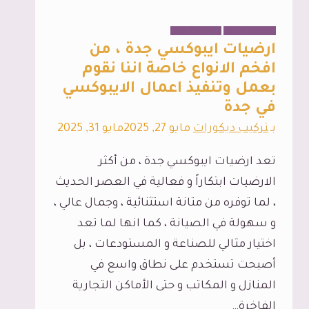
جدة
،
الديكور الداخلي
دهانات المباني
مع
ارضيات ايبوكسي جدة ، من
تفصيل
افخم الانواع خاصة اننا نقوم
بعمل وتنفيذ اعمال الايبوكسي
رفوف
في جدة
خشب
بـ
تركيب ديكورات
مايو 27, 2025
مايو 31, 2025
بجدة
في
تعد ارضيات ايبوكسي جدة ، من أكثر
أسرع
الارضيات ابتكاراً و فعالية في العصر الحديث
وقت
، لما توفره من متانة استثنائية ، وجمال عالي ،
ممكن
و سهولة في الصيانة ، كما انها لما تعد
اختيار مثالي للصناعة و المستودعات ، بل
أصبحت تستخدم على نطاق واسع في
المنازل و المكاتب و حتى الأماكن التجارية
الفاخرة…