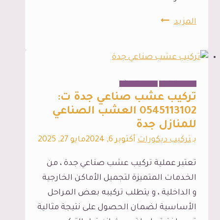
ارضيات
المزيد
ايبوكسي
جدة
،
من
الديكور الداخلي
تنسيق الحدائق
افخم
تركيب عشب صناعي جدة ت:
الانواع
0545113102 العشب الصناعي
للمنازل جدة
خاصة
اننا
بـ
تركيب ديكورات
أكتوبر 6, 2024
مايو 27, 2025
نقوم
تعتبر عملية تركيب عشب صناعي جدة ، من
بعمل
الخدمات المتميزة لتجميل الأماكن الخارجية
وتنفيذ
و الداخلية ، و يتطلب تركيبه بعض المراحل
اعمال
الأساسية لضمان الحصول على نتيجة مثالية
الايبوكسي