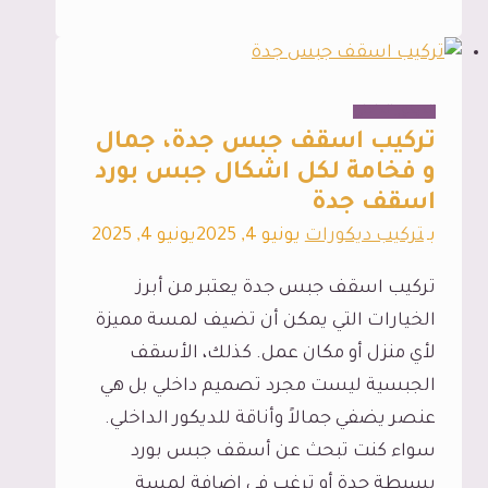
شاشات
جدة،
لمسة
جمالية
الديكور الداخلي
و
تركيب اسقف جبس جدة، جمال
وظيفية
و فخامة لكل اشكال جبس بورد
اسقف جدة
مع
رفوف
بـ
تركيب ديكورات
يونيو 4, 2025
يونيو 4, 2025
شاشات
تركيب اسقف جبس جدة يعتبر من أبرز
جدة
الخيارات التي يمكن أن تضيف لمسة مميزة
لأي منزل أو مكان عمل. كذلك، الأسقف
الجبسية ليست مجرد تصميم داخلي بل هي
عنصر يضفي جمالاً وأناقة للديكور الداخلي.
سواء كنت تبحث عن أسقف جبس بورد
بسيطة جدة أو ترغب في إضافة لمسة