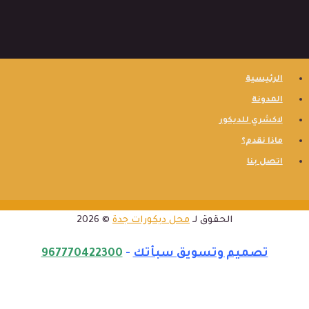
الرئيسية
المدونة
لاكشري للديكور
ماذا نقدم؟
اتصل بنا
الحقوق لـ
محل ديكورات جدة
© 2026
تصميم وتسويق سبأتك
-
967770422300