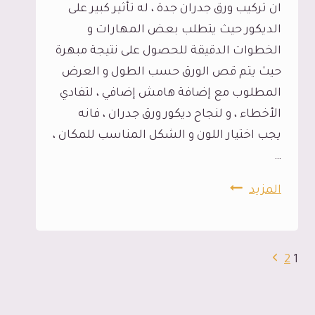
ان تركيب ورق جدران جدة ، له تأثير كبير على
الديكور حيث يتطلب بعض المهارات و
الخطوات الدقيقة للحصول على نتيجة مبهرة
حيث يتم قص الورق حسب الطول و العرض
المطلوب مع إضافة هامش إضافي ، لتفادي
الأخطاء ، و لنجاح ديكور ورق جدران ، فانه
يجب اختيار اللون و الشكل المناسب للمكان ،
…
تركيب
المزيد
ورق
جدران
جدة
تنقل
الصفحة
2
1
ت:
الصفحة
التالية
0545113102