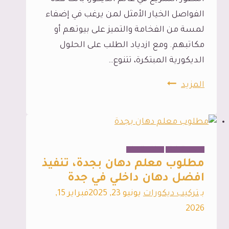
الفواصل الخيار الأمثل لمن يرغب في إضفاء
لمسة من الفخامة والتميز على بيوتهم أو
مكاتبهم. ومع ازدياد الطلب على الحلول
الديكورية المبتكرة، تتنوع…
حواجز
المزيد
بارتشن
جدة،
دليلك
الشامل
الديكور الداخلي
دهانات المباني
لاختيار
مطلوب معلم دهان بجدة، تنفيذ
أفضل
افضل دهان داخلي في جدة
فواصل
بـ
تركيب ديكورات
يونيو 23, 2025
فبراير 15,
بارتشن
2026
خشب