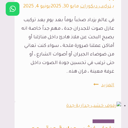
بـ
تركيب ديكورات
مايو 30, 2025
يونيو 4, 2025
خشب
في
في عالم يزداد صخباً يوماً بعد يوم يعد تركيب
جدة
عازل صوت للجدران جدة ، مهم جداً خاصة انه
يصيح البحث عن ملاذ هادئ داخل منازلنا أو
أماكن عملنا ضرورة ملحة ، سواء كنت تعاني
من ضوضاء الجيران أو أصوات الشارع ، أو
حتى ترغب في تحسين جودة الصوت داخل
غرفة معينة ، فـإن هذه…
تركيب
المزيد
عازل
صوت
للجدران
جدة
الديكور الداخلي
،