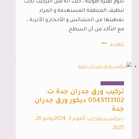
تدوم لفترة طويلة ، حيث انه قبل التركيب يجب
في
تنظيف المنطقة المستهدفة و المراد
جدة
تغطيتها من الحشائش و الأحجار و الأتربة ،
مع التأكد من أن السطح…
تركيب
المزيد
عشب
صناعي
جدة
ت:
الديكور الداخلي
0545113102
تركيب ورق جدران جدة ت:
العشب
0545113102 ديكور ورق جدران
جدة
الصناعي
للمنازل
بـ
تركيب ديكورات
أكتوبر 3, 2024
يونيو 26,
جدة
2025