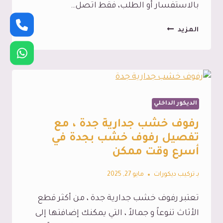
بالاستفسار أو الطلب، فقط اتصل…
ديكور
المزيد
حفر
خشب
جدة،
تمتع
الديكور الداخلي
بأفضل
تركيب
رفوف خشب جدارية جدة ، مع
ديكور
تفصيل رفوف خشب بجدة في
حفر
أسرع وقت ممكن
خشب
بـ
تركيب ديكورات
مايو 27, 2025
في
جدة
تعتبر رفوف خشب جدارية جدة ، من أكثر قطع
الأثاث تنوعاً و جمالاً ، التي يمكنك إضافتها إلى