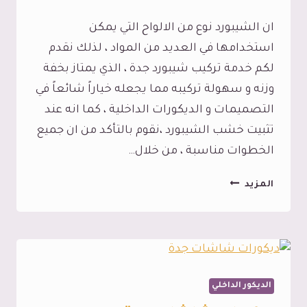
في
ان الشيبورد نوع من الالواح التي يمكن
أسرع
استخدامها في العديد من المواد ، لذلك نقدم
وقت
لكم خدمة تركيب شيبورد جدة ، الذي يمتاز بخفة
ممكن
وزنه و سهولة تركيبه مما يجعله خياراً شائعاً في
التصميمات و الديكورات الداخلية ، كما انه عند
تثبيت خشب الشيبورد ،نقوم بالتأكد من ان جميع
الخطوات مناسبة ، من خلال…
تركيب
المزيد
شيبورد
جدة
ت:
0545113102
الوان
الديكور الداخلي
بديل