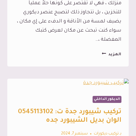
منزلك ، فهي لا تقتصر على كونها حلاً عملياً
للتخزين ، بل تتجاوز ذلك لتصبح عنصر ديكوري
يضيف لمسة من الأناقة و الدفء على إي مكان ،
سواء كنت تبحث عن مكان لعرض كتبك
المفضلة ،…
رفوف
المزيد
خشب
جدارية
جدة
،
مع
الديكور الداخلي
تفصيل
تركيب شيبورد جدة ت: 0545113102
رفوف
الوان بديل الشيبورد جده
خشب
بـ
تركيب ديكورات
سبتمبر 7, 2024
بجدة