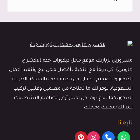
شاشات
جدة
ت:
0545113102
اشكال
ديكور
مسرورين لزيارتك موقع محل ديكورات جدة (لاكشري
الشاشات
هاوس)، كن دوماَ مع النخبة ، أفضل محل بيع وتنفيذ اعمال
جدة
الديكور والتصميم الداخلي في مدينة جده ، بالمملكة العربية
–
السعودية، نوفر لك ما تحتاجة من معلمين وفنيين تركيب
خلفيات
الديكور، كما نبدع دوما في اختيار أرقى تصاميم التشطيبات
شاشه
لمنزلك/مكتبك ومحلك.
بلازما
جدة
تابعنا