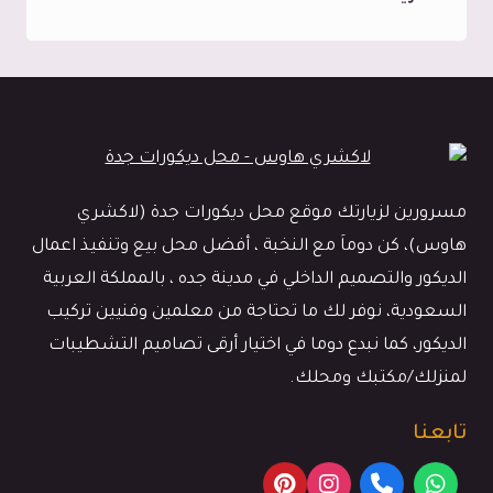
شاشات
جدة
ت:
0545113102
اشكال
ديكور
مسرورين لزيارتك موقع محل ديكورات جدة (لاكشري
الشاشات
هاوس)، كن دوماَ مع النخبة ، أفضل محل بيع وتنفيذ اعمال
جدة
الديكور والتصميم الداخلي في مدينة جده ، بالمملكة العربية
–
السعودية، نوفر لك ما تحتاجة من معلمين وفنيين تركيب
خلفيات
الديكور، كما نبدع دوما في اختيار أرقى تصاميم التشطيبات
شاشه
لمنزلك/مكتبك ومحلك.
بلازما
جدة
تابعنا