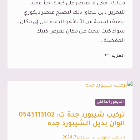
منزلك ، فهي لا تقتصر على كونها حلاً عملياً
للتخزين ، بل تتجاوز ذلك لتصبح عنصر ديكوري
يضيف لمسة من الأناقة و الدفء على إي مكان ،
سواء كنت تبحث عن مكان لعرض كتبك
المفضلة ،…
رفوف
المزيد
خشب
جدارية
جدة
،
مع
الديكور الداخلي
تفصيل
تركيب شيبورد جدة ت: 0545113102
رفوف
الوان بديل الشيبورد جده
خشب
بـ
تركيب ديكورات
سبتمبر 7, 2024
بجدة