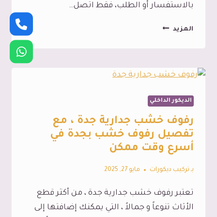
بالاستفسار أو الطلب، فقط اتصل…
ديكور
المزيد
حفر
خشب
جدة،
تمتع
الديكور الداخلي
بأفضل
تركيب
رفوف خشب جدارية جدة ، مع
ديكور
تفصيل رفوف خشب بجدة في
حفر
أسرع وقت ممكن
خشب
بـ
تركيب ديكورات
مايو 27, 2025
في
جدة
تعتبر رفوف خشب جدارية جدة ، من أكثر قطع
الأثاث تنوعاً و جمالاً ، التي يمكنك إضافتها إلى