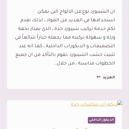
في
ان الشيبورد نوع من الالواح التي يمكن
أسرع
استخدامها في العديد من المواد ، لذلك نقدم
وقت
لكم خدمة تركيب شيبورد جدة ، الذي يمتاز بخفة
ممكن
وزنه و سهولة تركيبه مما يجعله خياراً شائعاً في
التصميمات و الديكورات الداخلية ، كما انه عند
تثبيت خشب الشيبورد ،نقوم بالتأكد من ان جميع
الخطوات مناسبة ، من خلال…
تركيب
المزيد
شيبورد
جدة
ت:
0545113102
الوان
الديكور الداخلي
بديل