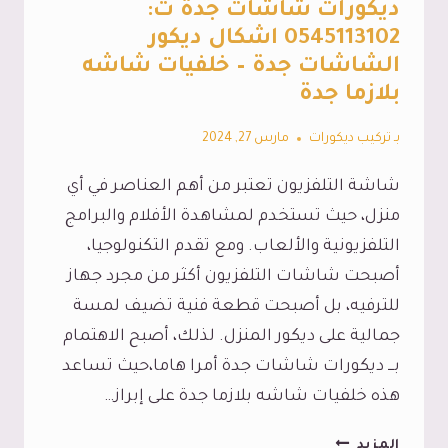
ديكورات شاشات جدة ت:
الشيبورد
0545113102 اشكال ديكور
جده
الشاشات جدة – خلفيات شاشه
بلازما جدة
بـ
تركيب ديكورات
مارس 27, 2024
شاشة التلفزيون تعتبر من أهم العناصر في أي
منزل، حيث تستخدم لمشاهدة الأفلام والبرامج
التلفزيونية والألعاب. ومع تقدم التكنولوجيا،
أصبحت شاشات التلفزيون أكثر من مجرد جهاز
للترفيه، بل أصبحت قطعة فنية تضيف لمسة
جمالية على ديكور المنزل. لذلك، أصبح الاهتمام
بـــ ديكورات شاشات جدة أمرا هاما،حيث تساعد
هذه خلفيات شاشه بلازما جدة على إبراز…
ديكورات
المزيد