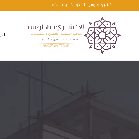
لتجاوز
لاكشري هاوس للديكورات ترحب بكم
لى
لمحتوى
الر