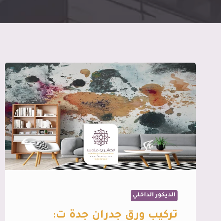
الديكور الداخلي
تركيب ورق جدران جدة ت: