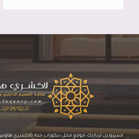
ورق
جدران
جدة
ت:
0545113102
ديكور
ورق
جدران
جدة
مسرورين لزيارتك موقع محل ديكورات جدة (لاكشري هاوس)، 