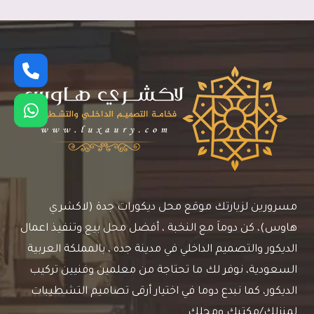
جدران
جدة
ت:
0545113102
ديكور
ورق
جدران
جدة
مسرورين لزيارتك موقع محل ديكورات جدة (لاكشري
هاوس)، كن دوماَ مع النخبة ، أفضل محل بيع وتنفيذ اعمال
الديكور والتصميم الداخلي في مدينة جده ، بالمملكة العربية
السعودية، نوفر لك ما تحتاجة من معلمين وفنيين تركيب
الديكور، كما نبدع دوما في اختيار أرقى تصاميم التشطيبات
لمنزلك/مكتبك ومحلك.