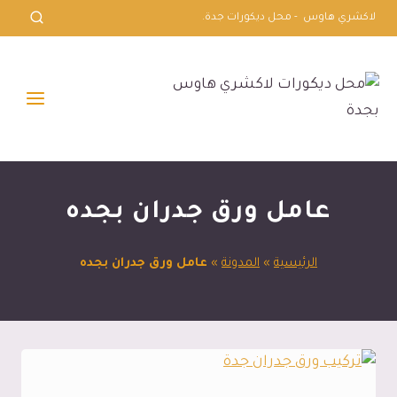
لتجاوز
لاكشري هاوس - محل ديكورات جدة.
لى
لمحتوى
عامل ورق جدران بجده
الرئيسية
»
المدونة
»
عامل ورق جدران بجده