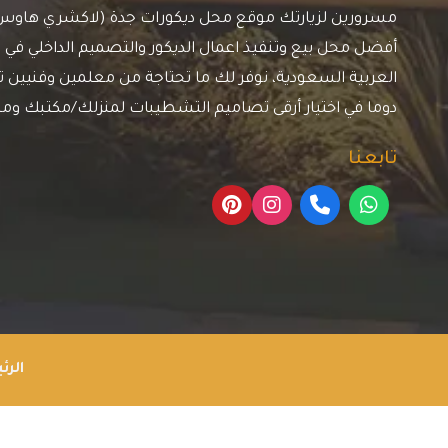
مسرورين لزيارتك موقع محل ديكورات جدة (لاكشري هاوس)، 
أفضل محل بيع وتنفيذ اعمال الديكور والتصميم الداخلي في م
العربية السعودية، نوفر لك ما تحتاجة من معلمين وفنيين ترك
دوما في اختيار أرقى تصاميم التشطيبات لمنزلك/مكتبك وم
تابعنا
الرئ