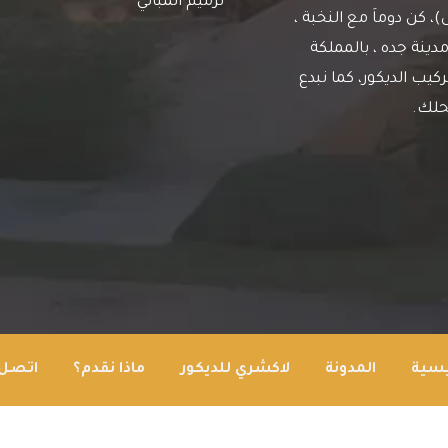
ترميم المباني
كن دوماَ مع النخبة ،
دينة جده ، بالمملكة
يب الديكور، كما نبدع
حلك.
يسية
المدونة
لاكشري للديكور
ماذا نقدم؟
اتصل 