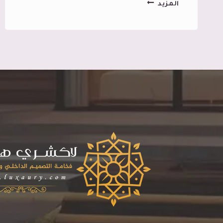
شركة
المزيد
ديكورات
في
جدة
،
تصميم
ديكور
مكاتب
بجدة
،
تنفيذ
ديكور
محلات
بجده