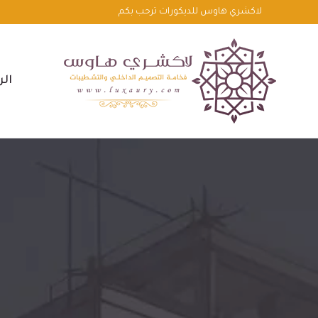
لتجاوز
لاكشري هاوس للديكورات ترحب بكم
لى
لمحتوى
الر