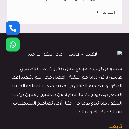
شركة
المزيد
ديكورات
في
جدة
،
تصميم
ديكور
مسرورين لزيارتك موقع محل ديكورات جدة (لاكشري
مكاتب
هاوس)، كن دوماَ مع النخبة ، أفضل محل بيع وتنفيذ اعمال
بجدة
الديكور والتصميم الداخلي في مدينة جده ، بالمملكة العربية
،
السعودية، نوفر لك ما تحتاجة من معلمين وفنيين تركيب
تنفيذ
الديكور، كما نبدع دوما في اختيار أرقى تصاميم التشطيبات
ديكور
لمنزلك/مكتبك ومحلك.
محلات
بجده
تابعنا