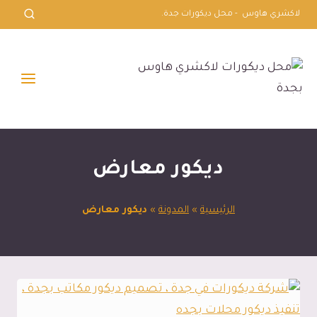
لتجاوز
لاكشري هاوس - محل ديكورات جدة.
لى
لمحتوى
ديكور معارض
الرئيسية
»
المدونة
»
ديكور معارض