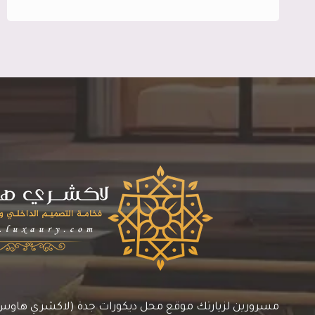
فوم
جدة
ت:
0545113102
معلم
ديكورات
فوم
جدة
–
نعلات
فوم
جدة
مسرورين لزيارتك موقع محل ديكورات جدة (لاكشري هاوس)، 