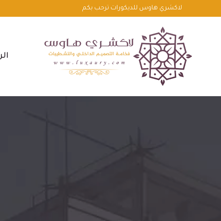
لتجاوز
لاكشري هاوس للديكورات ترحب بكم
لى
لمحتوى
الر