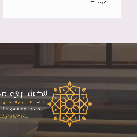
تركيب
المزيد
مرايات
ديكور
جدة
ت:
0545113102
تفصيل
مرايا
جدار
كامل
جدة