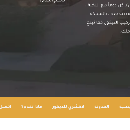
ترميم المباني
كن دوماَ مع النخبة ،
دينة جده ، بالمملكة
يب الديكور، كما نبدع
حلك.
يسية
المدونة
لاكشري للديكور
ماذا نقدم؟
اتصل 