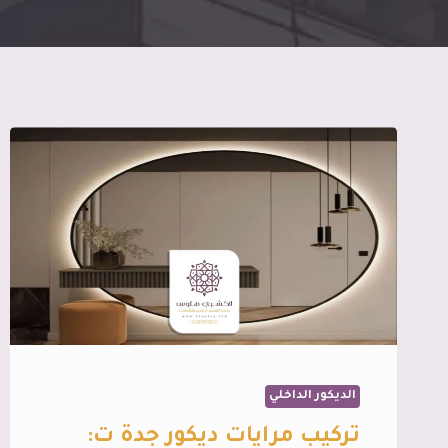
الديكور الداخلي
تركيب مرايات ديكور جدة ت: