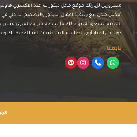
مسرورين لزيارتك موقع محل ديكورات جدة (لاكشري هاوس)، 
أفضل محل بيع وتنفيذ اعمال الديكور والتصميم الداخلي في م
العربية السعودية، نوفر لك ما تحتاجة من معلمين وفنيين ترك
دوما في اختيار أرقى تصاميم التشطيبات لمنزلك/مكتبك وم
تابعنا
الرئ