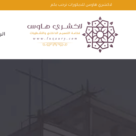
لتجاوز
لاكشري هاوس للديكورات ترحب بكم
لى
لمحتوى
الر