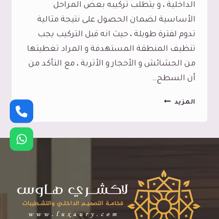
الداخلية ، و يتطلب تركيبه بعض المراحل
الأساسية لضمان الحصول على نتيجة مثالية
تدوم لفترة طويلة ، حيث انه قبل التركيب يجب
تنظيف المنطقة المستهدفة و المراد تغطيتها
من الحشائش و الأحجار و الأتربة ، مع التأكد من
أن السطح…
تركيب
المزيد
عشب
صناعي
جدة
ت:
0545113102
العشب
الصناعي