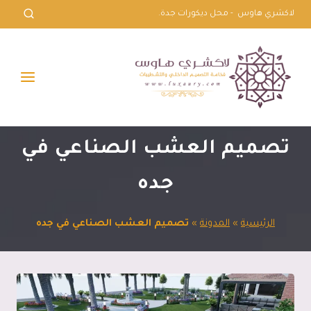
لتجاوز
لاكشري هاوس - محل ديكورات جدة.
لى
لمحتوى
تصميم العشب الصناعي في
جده
الرئيسية
»
المدونة
»
تصميم العشب الصناعي في جده