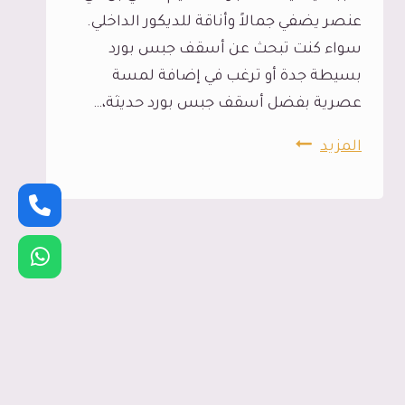
عنصر يضفي جمالاً وأناقة للديكور الداخلي.
سواء كنت تبحث عن أسقف جبس بورد
بسيطة جدة أو ترغب في إضافة لمسة
عصرية بفضل أسقف جبس بورد حديثة،…
تركيب
المزيد
اسقف
جبس
جدة،
جمال
و
فخامة
لكل
اشكال
جبس