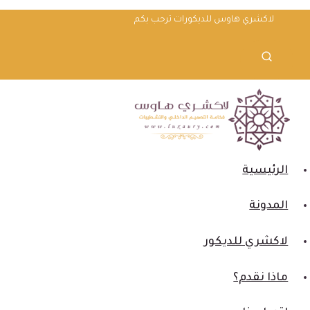
لتجاوز
لاكشري هاوس للديكورات ترحب بكم
لى
لمحتوى
الرئيسية
المدونة
لاكشري للديكور
ماذا نقدم؟