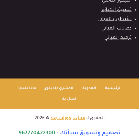
الديكور الداخلي
تنسيق الحدائق
تشطيب المباني
دهانات المباني
ترميم المباني
الرئيسية
المدونة
لاكشري للديكور
ماذا نقدم؟
اتصل بنا
الحقوق لـ
محل ديكورات جدة
© 2026
تصميم وتسويق سبأتك
-
967770422300