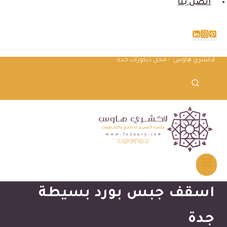
اتصل بنا
لاكشري هاوس - محل ديكورات جدة.
اسقف جبس بورد بسيطة
جدة