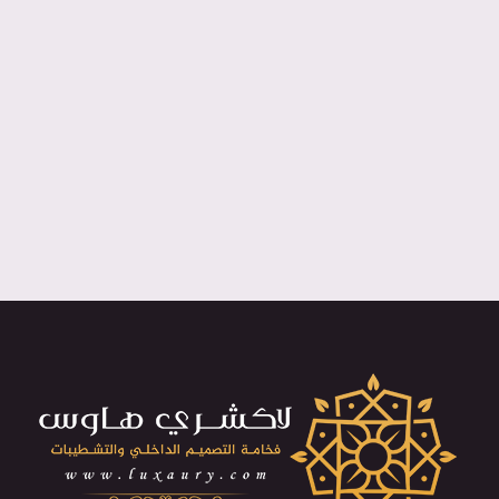
بورد
اسقف
جدة