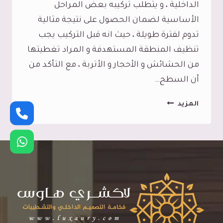
الداخلية ، و يتطلب تركيبه بعض المراحل
الأساسية لضمان الحصول على نتيجة مثالية
تدوم لفترة طويلة ، حيث انه قبل التركيب يجب
تنظيف المنطقة المستهدفة و المراد تغطيتها
من الحشائش و الأحجار و الأتربة ، مع التأكد من
أن السطح…
تركيب
المزيد
عشب
صناعي
جدة
ت:
0545113102
العشب
الصناعي