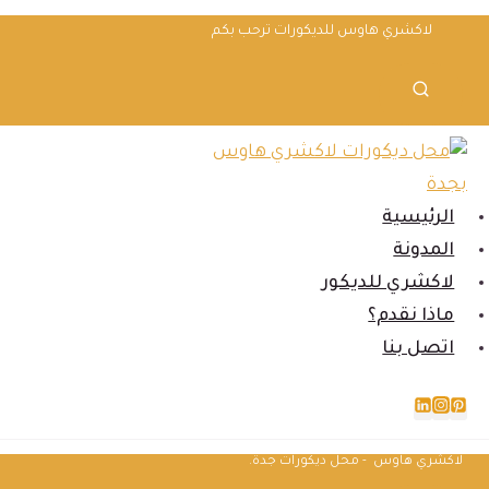
لتجاوز
لاكشري هاوس للديكورات ترحب بكم
لى
لمحتوى
الرئيسية
المدونة
لاكشري للديكور
ماذا نقدم؟
اتصل بنا
لاكشري هاوس - محل ديكورات جدة.