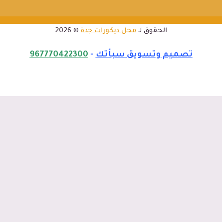
الحقوق لـ
محل ديكورات جدة
© 2026
تصميم وتسويق سبأتك
-
967770422300
الرئيسية
المدونة
لاكشري للديكور
ماذا نقدم؟