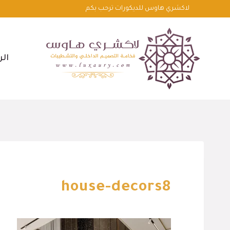
لتجاوز
لاكشري هاوس للديكورات ترحب بكم
لى
لمحتوى
الر
house-decors8