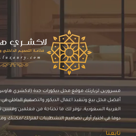
مسرورين لزيارتك موقع محل ديكورات جدة (لاكشري هاوس)، 
أفضل محل بيع وتنفيذ اعمال الديكور والتصميم الداخلي في م
العربية السعودية، نوفر لك ما تحتاجة من معلمين وفنيين ترك
دوما في اختيار أرقى تصاميم التشطيبات لمنزلك/مكتبك وم
تابعنا