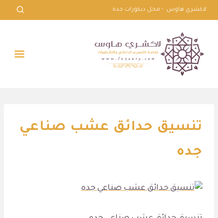
لتجاوز
لاكشري هاوس - محل ديكورات جدة.
لى
لمحتوى
تنسيق حدائق عشب صناعي
جده