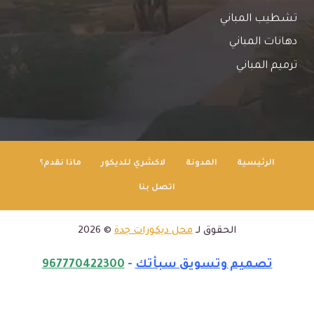
تشطيب المباني
دهانات المباني
ترميم المباني
الرئيسية
المدونة
لاكشري للديكور
ماذا نقدم؟
اتصل بنا
الحقوق لـ
محل ديكورات جدة
© 2026
تصميم وتسويق سبأتك
-
967770422300