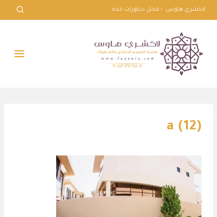
لتجاوز
لاكشري هاوس - محل ديكورات جدة.
لى
لمحتوى
a (12)