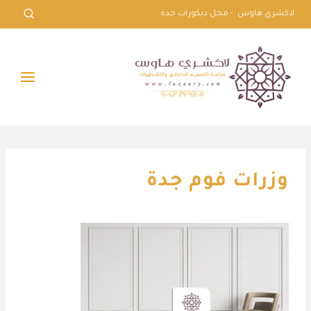
لتجاوز
لاكشري هاوس - محل ديكورات جدة.
لى
لمحتوى
وزرات فوم جدة