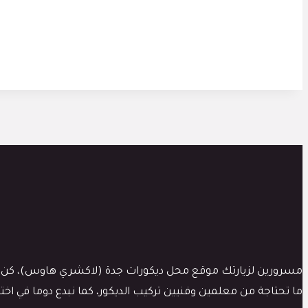
مسرورين لزيارتك موقع محل ديكورات جدة (لاكشري هاوس)، كن دوماَ
ما تحتاجة من معلمين وفنيين تركيب الديكور، كما نبدع دوما في ا