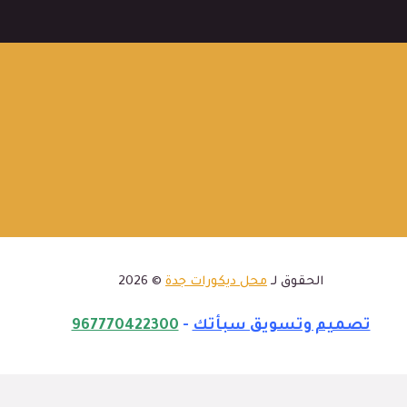
الحقوق لـ
محل ديكورات جدة
© 2026
تصميم وتسويق سبأتك
-
967770422300