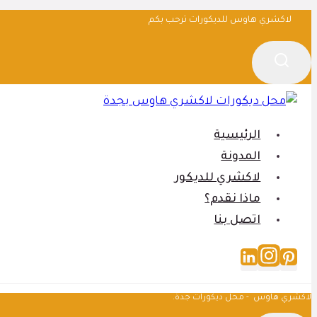
التجاوز
لاكشري هاوس للديكورات ترحب بكم
إلى
المحتوى
الرئيسية
المدونة
لاكشري للديكور
ماذا نقدم؟
اتصل بنا
لاكشري هاوس - محل ديكورات جدة.