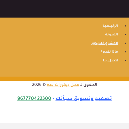
الرئيسية
المدونة
لاكشري للديكور
ماذا نقدم؟
اتصل بنا
الحقوق لـ
محل ديكورات جدة
© 2026
تصميم وتسويق سبأتك
-
967770422300