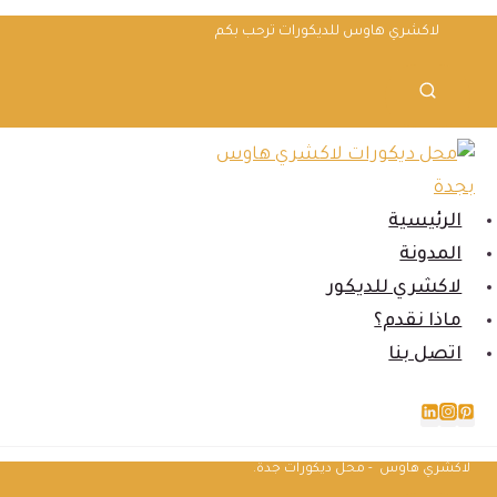
لتجاوز
لاكشري هاوس للديكورات ترحب بكم
لى
لمحتوى
الرئيسية
المدونة
لاكشري للديكور
ماذا نقدم؟
اتصل بنا
لاكشري هاوس - محل ديكورات جدة.