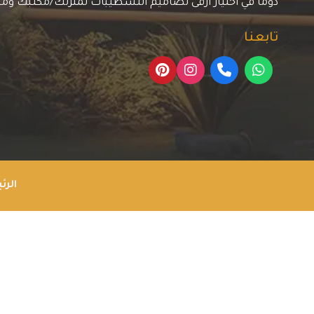
دوما في اختيار أرقى تصاميم التشطيبات لمنزلك/مكتبك وم
تابعنا
الرئ