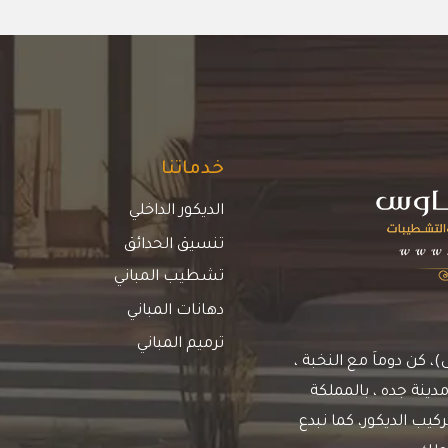
خدماتنا
الديكور الداخلي
تنسيق الحدائق
تشطيب المباني
دهانات المباني
ترميم المباني
كن دوماَ مع النخبة ،
دينة جده ، بالمملكة
يب الديكور، كما نبدع