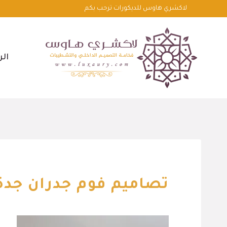
لتجاوز
لاكشري هاوس للديكورات ترحب بكم
لى
لمحتوى
الر
تصاميم فوم جدران جدة