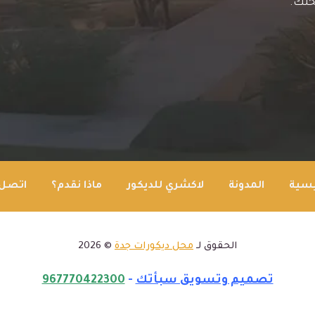
حلك.
يسية
المدونة
لاكشري للديكور
ماذا نقدم؟
اتصل 
الحقوق لـ
محل ديكورات جدة
© 2026
تصميم وتسويق سبأتك
-
967770422300