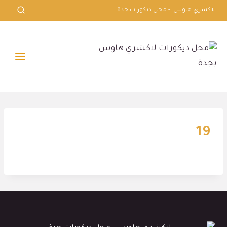
لتجاوز
لاكشري هاوس - محل ديكورات جدة.
لى
لمحتوى
19