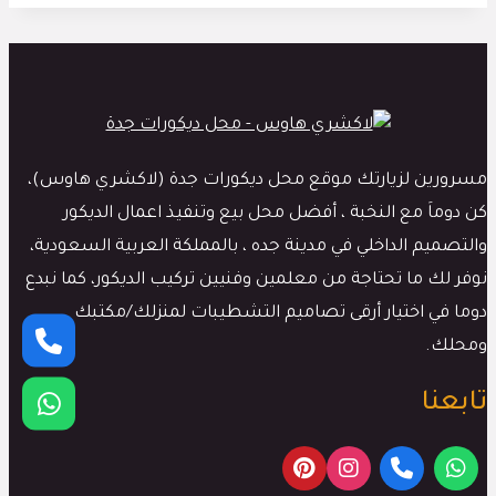
مسرورين لزيارتك موقع محل ديكورات جدة (لاكشري هاوس)،
كن دوماَ مع النخبة ، أفضل محل بيع وتنفيذ اعمال الديكور
والتصميم الداخلي في مدينة جده ، بالمملكة العربية السعودية،
نوفر لك ما تحتاجة من معلمين وفنيين تركيب الديكور، كما نبدع
دوما في اختيار أرقى تصاميم التشطيبات لمنزلك/مكتبك
ومحلك.
تابعنا