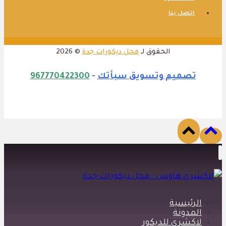
اتصل بنا
الحقوق لـ
محل ديكورات جدة
© 2026
تصميم وتسويق سبأتك
-
967770422300
الرئيسية
المدونة
لاكشري للديكور