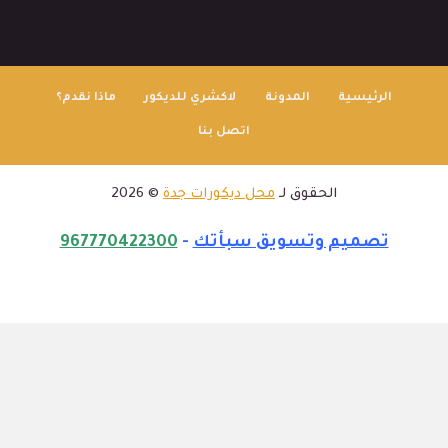
الرئيسية
المدونة
لاكشري للديكور
ماذا نقدم؟
اتصل بنا
الحقوق لـ
محل ديكورات جدة
© 2026
تصميم وتسويق سبأتك
-
967770422300
الرئيسية