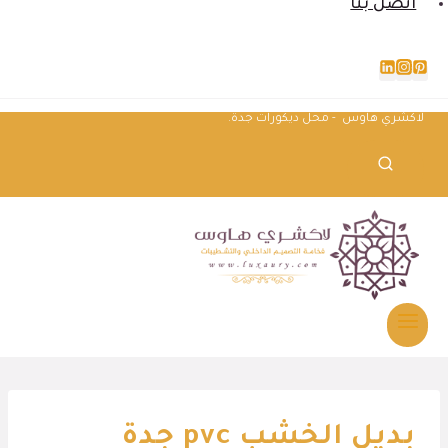
اتصل بنا
لاكشري هاوس - محل ديكورات جدة.
بديل الخشب pvc جدة