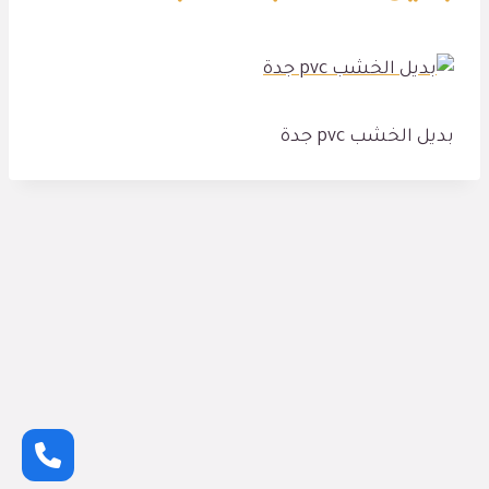
بديل الخشب pvc جدة