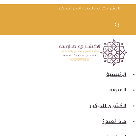
لتجاوز
لاكشري هاوس للديكورات ترحب بكم
لى
لمحتوى
الرئيسية
المدونة
لاكشري للديكور
ماذا نقدم؟