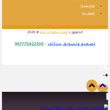
ماذا نقدم؟
اتصل بنا
الحقوق لـ
محل ديكورات جدة
© 2026
تصميم وتسويق سبأتك
-
967770422300