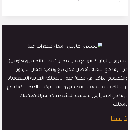
مسرورين لزيارتك موقع محل ديكورات جدة (لاكشري هاوس)،
كن دوماَ مع النخبة ، أفضل محل بيع وتنفيذ اعمال الديكور
والتصميم الداخلي في مدينة جده ، بالمملكة العربية السعودية،
نوفر لك ما تحتاجة من معلمين وفنيين تركيب الديكور، كما نبدع
دوما في اختيار أرقى تصاميم التشطيبات لمنزلك/مكتبك
ومحلك.
تابعنا