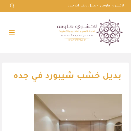
لتجاوز
لاكشري هاوس - محل ديكورات جدة.
لى
لمحتوى
بديل خشب شيبورد في جده