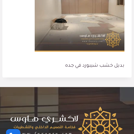
بديل خشب شيبورد في جده