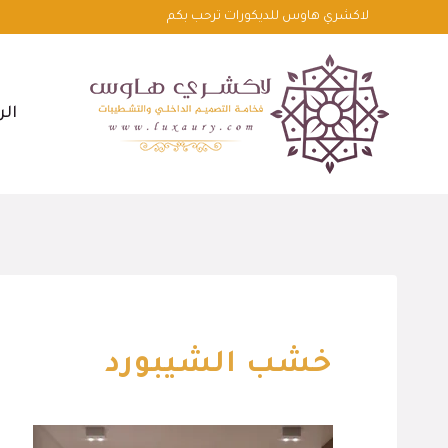
لتجاوز
لاكشري هاوس للديكورات ترحب بكم
لى
لمحتوى
الر
خشب الشيبورد