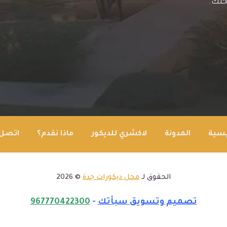
حلك.
يسية
المدونة
لاكشري للديكور
ماذا نقدم؟
اتصل 
الحقوق لـ
محل ديكورات جدة
© 2026
تصميم وتسويق سبأتك
-
967770422300