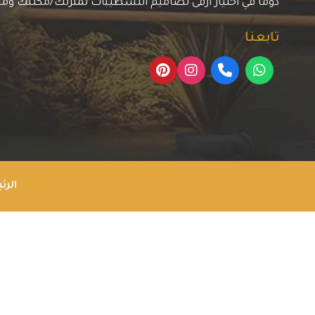
دوما في اختيار أرقى تصاميم التشطيبات لمنزلك/مكتبك وم
تابعنا
الرئ