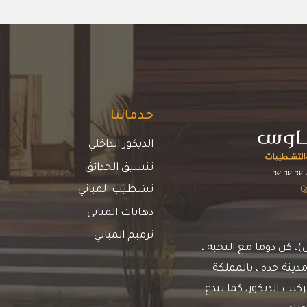
خدماتنا
الديكور الداخلي
تنسيق الحدائق
تشطيب المباني
دهانات المباني
ترميم المباني
كن دوماَ مع النخبة ،
دينة جده ، بالمملكة
يب الديكور، كما نبدع