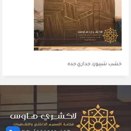
خشب شيبورد جداري جده