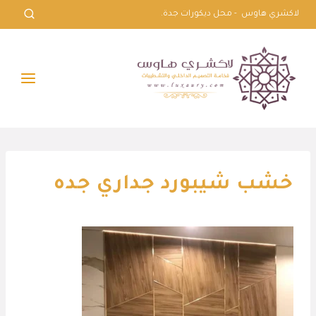
لتجاوز
لاكشري هاوس - محل ديكورات جدة.
لى
لمحتوى
خشب شيبورد جداري جده