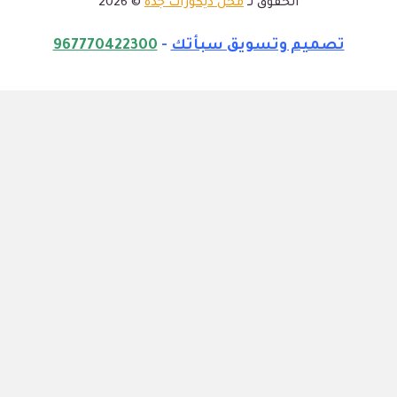
الحقوق لـ
محل ديكورات جدة
© 2026
تصميم وتسويق سبأتك
-
967770422300