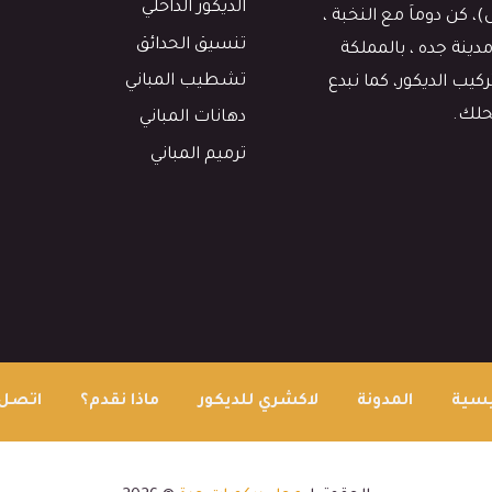
الديكور الداخلي
كن دوماَ مع النخبة ،
تنسيق الحدائق
دينة جده ، بالمملكة
تشطيب المباني
يب الديكور، كما نبدع
حلك.
دهانات المباني
ترميم المباني
يسية
المدونة
لاكشري للديكور
ماذا نقدم؟
اتصل 