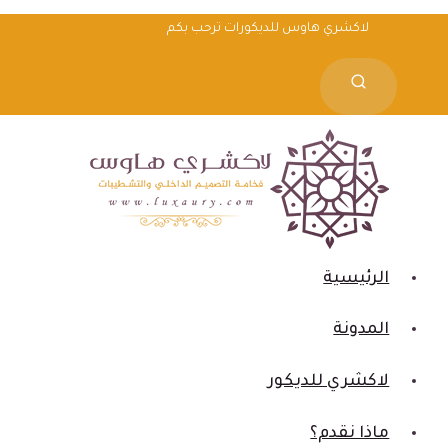
لتجاوز
لاكشري هاوس للديكورات ترحب بكم
لى
لمحتوى
الرئيسية
المدونة
لاكشري للديكور
ماذا نقدم؟