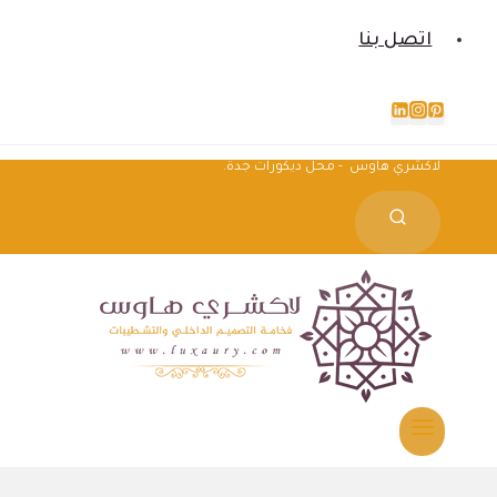
اتصل بنا
لاكشري هاوس - محل ديكورات جدة.