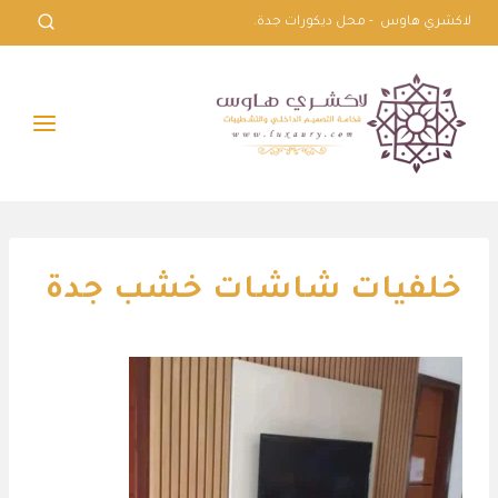
لتجاوز
لاكشري هاوس - محل ديكورات جدة.
لى
لمحتوى
خلفيات شاشات خشب جدة