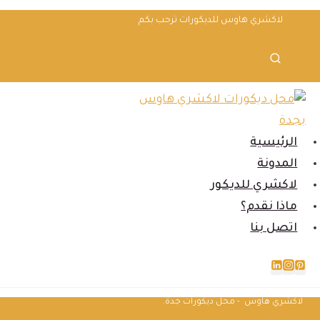
لتجاوز
لاكشري هاوس للديكورات ترحب بكم
لى
لمحتوى
الرئيسية
المدونة
لاكشري للديكور
ماذا نقدم؟
اتصل بنا
لاكشري هاوس - محل ديكورات جدة.