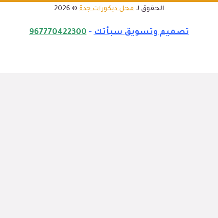
الحقوق لـ
محل ديكورات جدة
© 2026
تصميم وتسويق سبأتك
-
967770422300
الرئيسية
المدونة
لاكشري للديكور
ماذا نقدم؟
اتصل بنا