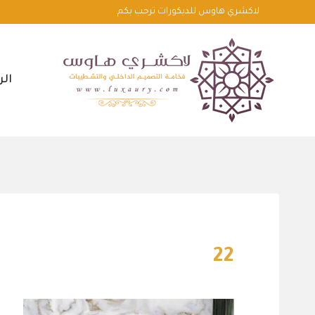
لتجاوز
لاكشري هاوس للديكورات ترحب بكم
لى
لمحتوى
الر
22