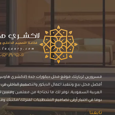
مسرورين لزيارتك موقع محل ديكورات جدة (لاكشري هاوس)، 
أفضل محل بيع وتنفيذ اعمال الديكور والتصميم الداخلي في م
العربية السعودية، نوفر لك ما تحتاجة من معلمين وفنيين ترك
دوما في اختيار أرقى تصاميم التشطيبات لمنزلك/مكتبك وم
تابعنا