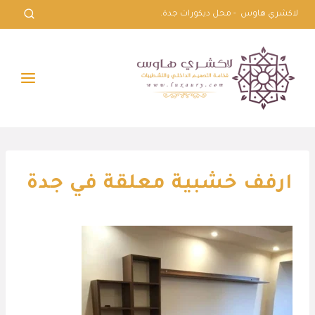
لتجاوز
لاكشري هاوس - محل ديكورات جدة.
لى
لمحتوى
ارفف خشبية معلقة في جدة