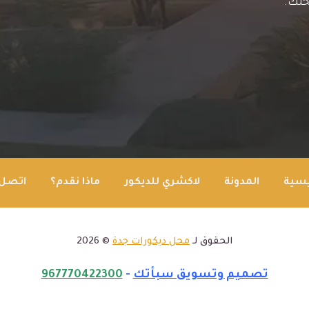
حلك.
يسية
المدونة
لاكشري للديكور
ماذا نقدم؟
اتصل 
الحقوق لـ
محل ديكورات جدة
© 2026
تصميم وتسويق سبأتك
-
967770422300