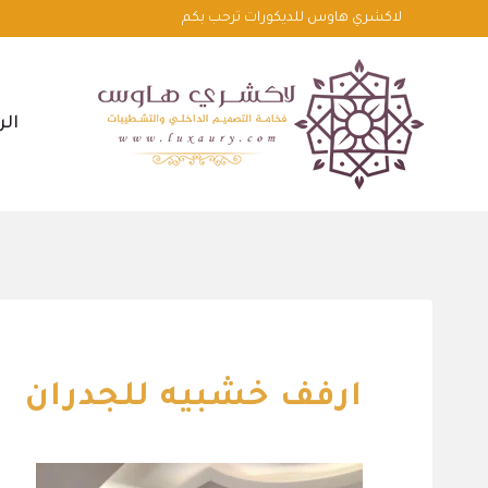
لتجاوز
لاكشري هاوس للديكورات ترحب بكم
لى
لمحتوى
الر
ارفف خشبيه للجدران