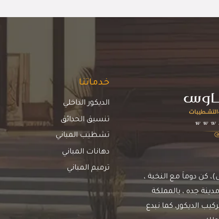
خدماتنا
الديكور الداخلي
تنسيق الحدائق
تشطيب المباني
دهانات المباني
ترميم المباني
كن دوماَ مع النخبة ،
دينة جده ، بالمملكة
يب الديكور، كما نبدع