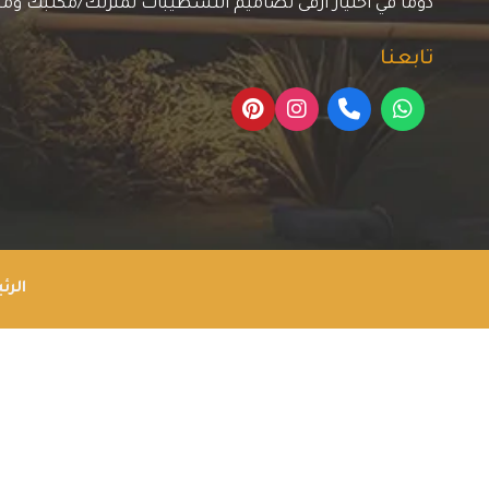
دوما في اختيار أرقى تصاميم التشطيبات لمنزلك/مكتبك وم
تابعنا
الرئ