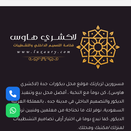
مسرورين لزيارتك موقع محل ديكورات جدة (لاكشري
هاوس)، كن دوماَ مع النخبة ، أفضل محل بيع وتنفيذ اعمال
الديكور والتصميم الداخلي في مدينة جده ، بالمملكة العربية
السعودية، نوفر لك ما تحتاجة من معلمين وفنيين تركيب
الديكور، كما نبدع دوما في اختيار أرقى تصاميم التشطيبات
لمنزلك/مكتبك ومحلك.