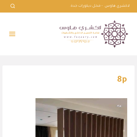
لتجاوز
لاكشري هاوس - محل ديكورات جدة.
لى
لمحتوى
8p