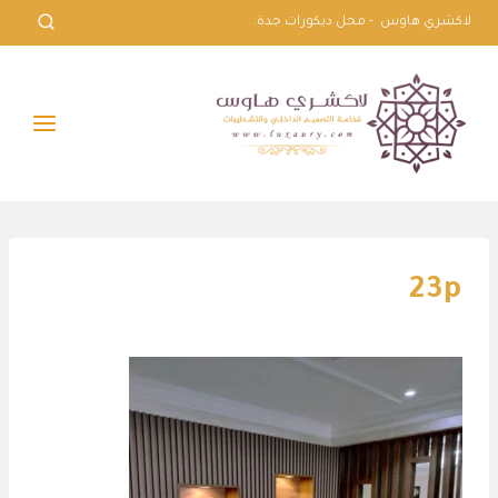
لتجاوز
لاكشري هاوس - محل ديكورات جدة.
لى
لمحتوى
23p