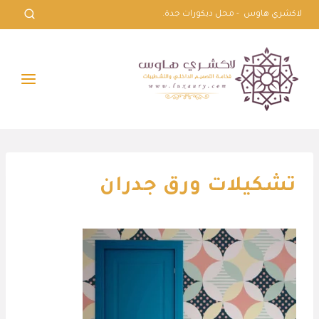
لتجاوز
لاكشري هاوس - محل ديكورات جدة.
لى
لمحتوى
تشكيلات ورق جدران