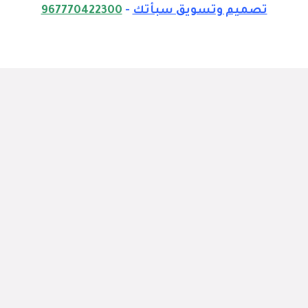
تصميم وتسويق سبأتك
-
967770422300
الرئيسية
المدونة
لاكشري للديكور
ماذا نقدم؟
اتصل بنا