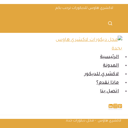
لتجاوز
لاكشري هاوس للديكورات ترحب بكم
لى
لمحتوى
الرئيسية
المدونة
لاكشري للديكور
ماذا نقدم؟
اتصل بنا
لاكشري هاوس - محل ديكورات جدة.