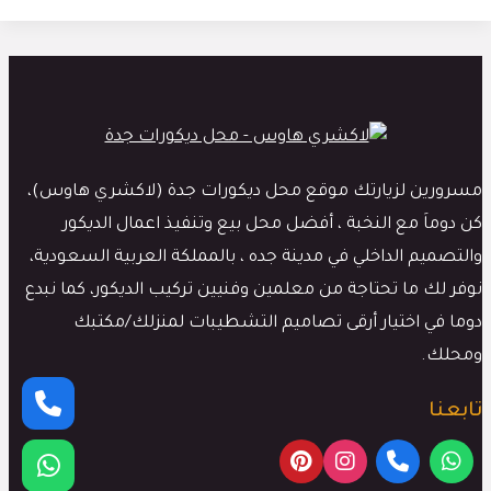
مسرورين لزيارتك موقع محل ديكورات جدة (لاكشري هاوس)،
كن دوماَ مع النخبة ، أفضل محل بيع وتنفيذ اعمال الديكور
والتصميم الداخلي في مدينة جده ، بالمملكة العربية السعودية،
نوفر لك ما تحتاجة من معلمين وفنيين تركيب الديكور، كما نبدع
دوما في اختيار أرقى تصاميم التشطيبات لمنزلك/مكتبك
ومحلك.
تابعنا