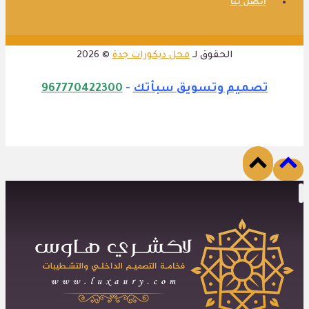
اتصل بنا
الحقوق لـ
محل ديكورات جدة
© 2026
تصميم وتسويق سبأتك
-
967770422300