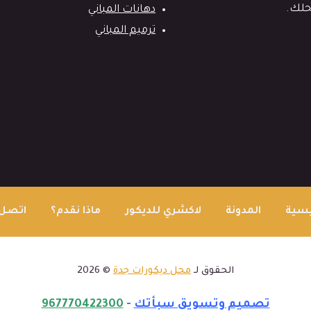
حلك.
دهانات المباني
ترميم المباني
يسية
المدونة
لاكشري للديكور
ماذا نقدم؟
اتصل 
الحقوق لـ
محل ديكورات جدة
© 2026
تصميم وتسويق سبأتك
-
967770422300