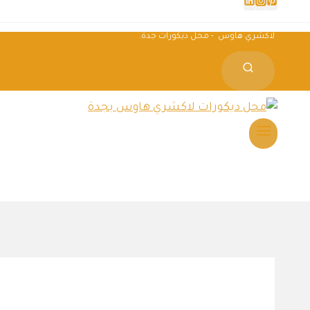
لاكشري هاوس - محل ديكورات جدة.