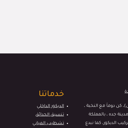
خدماتنا
كن دوماَ مع النخبة ،
الديكور الداخلي
دينة جده ، بالمملكة
تنسيق الحدائق
يب الديكور، كما نبدع
تشطيب المباني