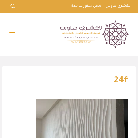
لتجاوز
لاكشري هاوس - محل ديكورات جدة.
لى
لمحتوى
24f