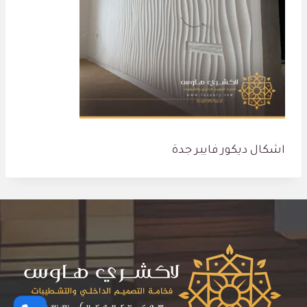
اشكال ديكور فايبر جدة