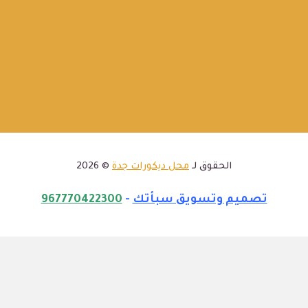
الحقوق لـ
محل ديكورات جدة
© 2026
تصميم وتسويق سبأتك
-
967770422300