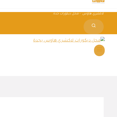
لاكشري هاوس - محل ديكورات جدة.