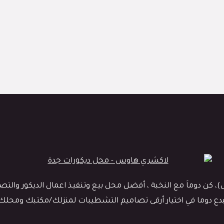
 دوماَ مع النخبة ، أفضل محل بيع وتنفيذ اعمال الديكور والتصميم
نبدع دوما في اختيار أرقى تصاميم التشطيبات لمنزلك/مكتبك ومحلك