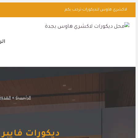
التجاوز
لاكشري هاوس للديكورات ترحب بكم
إلى
المحتوى
الر
الرئيسية
»
المدون
ديكورات فايبر جدة ت: 0545113102 ديك