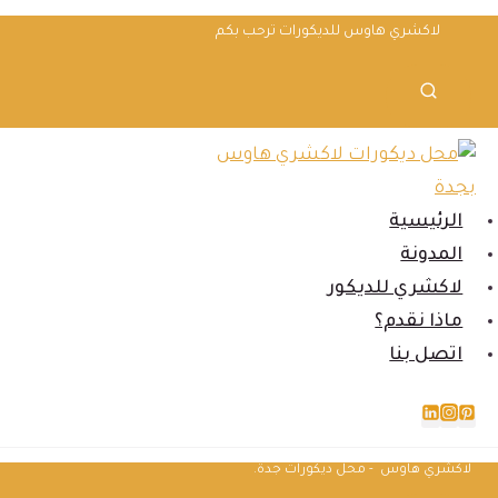
لتجاوز
لاكشري هاوس للديكورات ترحب بكم
لى
لمحتوى
الرئيسية
المدونة
لاكشري للديكور
ماذا نقدم؟
اتصل بنا
لاكشري هاوس - محل ديكورات جدة.