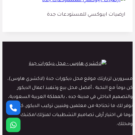
ارضيات ايبوكسي للمستودعات جدة
مسرورين لزيارتك موقع محل ديكورات جدة (لاكشري هاوس)،
كن دوماَ مع النخبة ، أفضل محل بيع وتنفيذ اعمال الديكور
والتصميم الداخلي في مدينة جده ، بالمملكة العربية السعودية،
نوفر لك ما تحتاجة من معلمين وفنيين تركيب الديكور، كما نبدع
دوما في اختيار أرقى تصاميم التشطيبات لمنزلك/مكتبك
ومحلك.