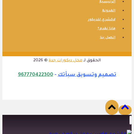
الرئيسية
المدونة
لاكشري للديكور
ماذا نقدم؟
اتصل بنا
الحقوق لـ
محل ديكورات جدة
© 2026
تصميم وتسويق سبأتك
-
967770422300