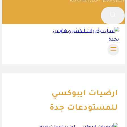
لاكشري هاوس - محل ديكورات جدة.
ارضيات ايبوكسي
للمستودعات جدة