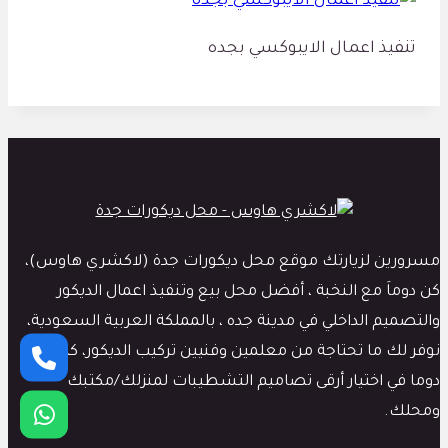
تنفيذ اعمال الايبوكسي بجده
مسرورين لزيارتك موقع محل ديكورات جدة (لاكشري هاوس)،
كن دوماَ مع النخبة ، أفضل محل بيع وتنفيذ اعمال الديكور
والتصميم الداخلي في مدينة جده ، بالمملكة العربية السعودية،
نوفر لك ما تحتاجة من معلمين وفنيين تركيب الديكور، كما نبدع
دوما في اختيار أرقى تصاميم التشطيبات لمنزلك/مكتبك
ومحلك.