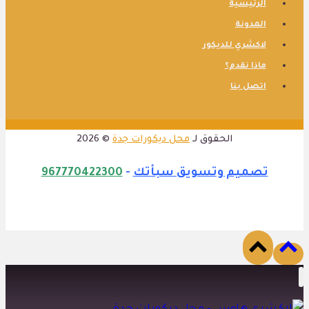
الرئيسية
المدونة
لاكشري للديكور
ماذا نقدم؟
اتصل بنا
الحقوق لـ
محل ديكورات جدة
© 2026
تصميم وتسويق سبأتك
-
967770422300