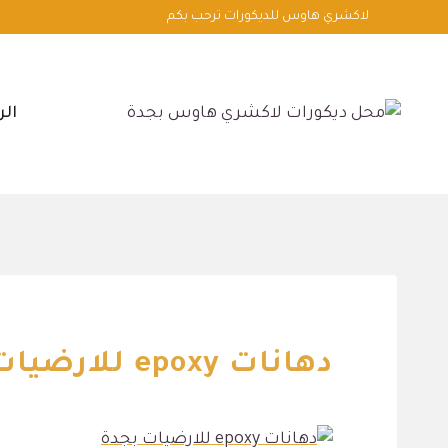
لتجاوز
لاكشري هاوس للديكورات ترحب بكم
لى
لمحتوى
الر
دهانات epoxy للارضيات بجدة