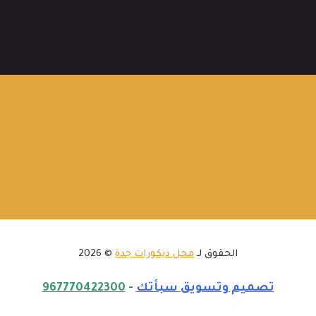
الحقوق لـ
محل ديكورات جدة
© 2026
تصميم وتسويق سبأتك
-
967770422300