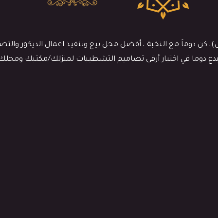
 دوماَ مع النخبة ، أفضل محل بيع وتنفيذ اعمال الديكور والتصميم
نبدع دوما في اختيار أرقى تصاميم التشطيبات لمنزلك/مكتبك ومحلك